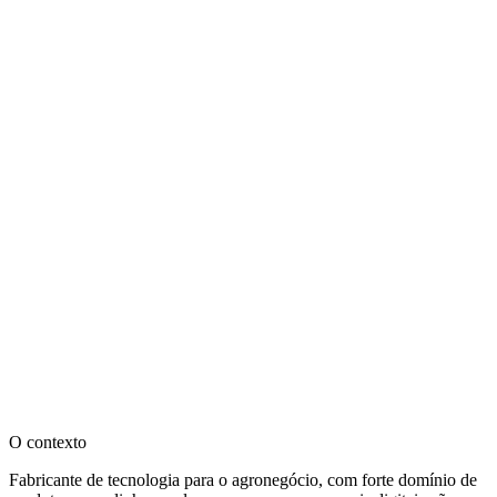
Cliente
MOTOMCO
Setor
Agro
Ano
2024
Capacidade
Marca & Comunicação
alcance da linha no canal
+34%
O contexto
Fabricante de tecnologia para o agronegócio, com forte domínio de