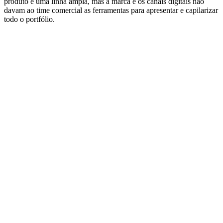
produto e uma linha ampla, mas a marca e os canais digitais não
davam ao time comercial as ferramentas para apresentar e capilarizar
todo o portfólio.