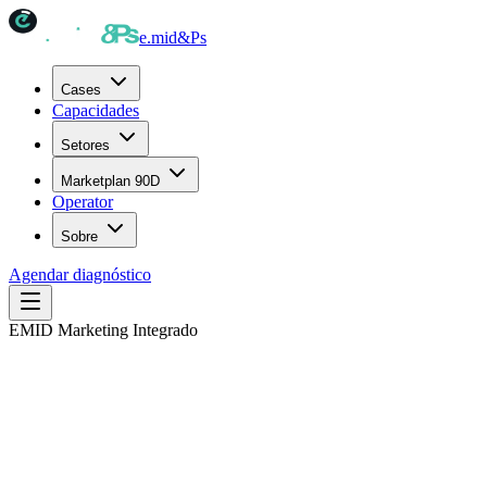
e.mid
&Ps
Cases
Capacidades
Setores
Marketplan 90D
Operator
Sobre
Agendar diagnóstico
EMID Marketing Integrado