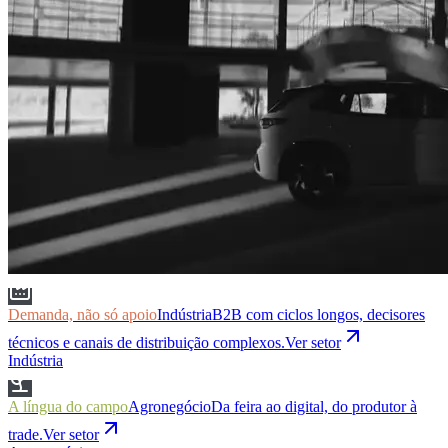
Demanda, não só apoio
Indústria
B2B com ciclos longos, decisores
técnicos e canais de distribuição complexos.
Ver setor
Indústria
A língua do campo
Agronegócio
Da feira ao digital, do produtor à
trade.
Ver setor