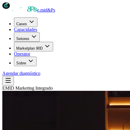
e.mid
&Ps
Cases
Capacidades
Setores
Marketplan 90D
Operator
Sobre
Agendar diagnóstico
EMID Marketing Integrado