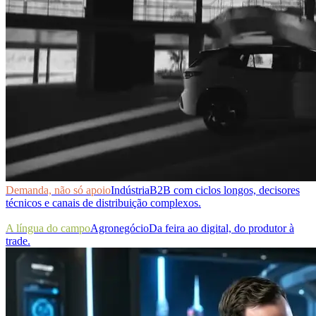
Demanda, não só apoio
Indústria
B2B com ciclos longos, decisores
técnicos e canais de distribuição complexos.
A língua do campo
Agronegócio
Da feira ao digital, do produtor à
trade.