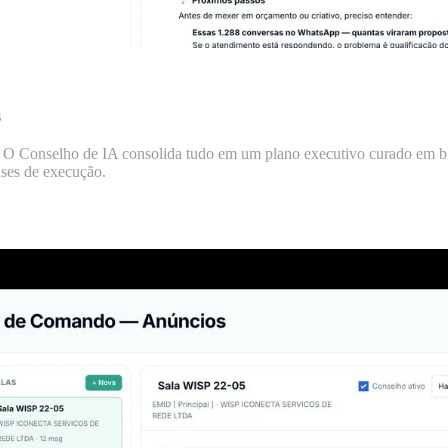
s
. O Conselho de IA consolida tudo em um plano executivo curado em bl
ases de execução.