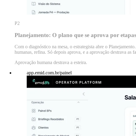
P2
Planejamento: O plano que se aprova por etapa
Com o diagnóstico na mesa, o estrategista abre o Planejamento
humanas, refina. Só depois aprova, e a aprovação destrava as f
Aprovação humana destrava a esteira.
app.emid.com.br/painel