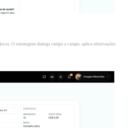
ocos. O estrategista dialoga campo a campo, aplica observações