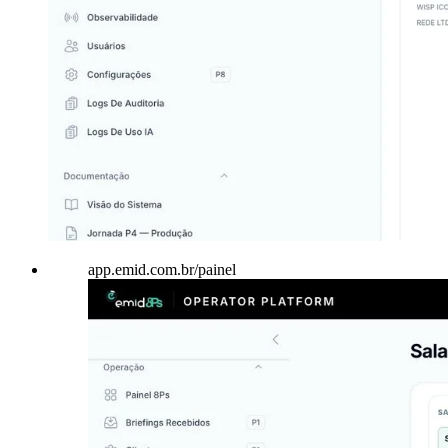
app.emid.com.br/painel