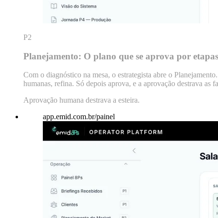
P2
Planejamento: O plano que se aprova por etapa
Com o diagnóstico na mesa, o estrategista abre o Planejamento
humanas, refina. Só depois aprova, e a aprovação destrava as f
Aprovação humana destrava a esteira.
app.emid.com.br/painel