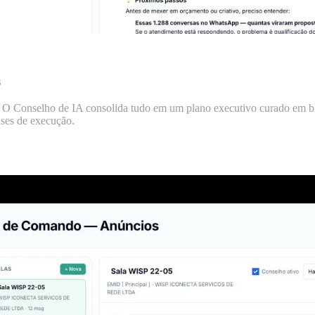
s
. O Conselho de IA consolida tudo em um plano executivo curado em bl
ases de execução.