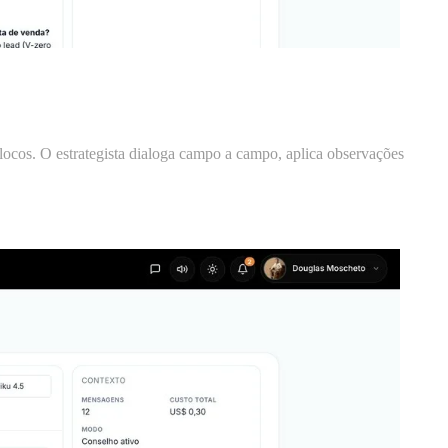
ocos. O estrategista dialoga campo a campo, aplica observações