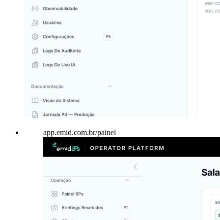
app.emid.com.br/painel