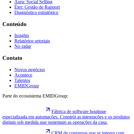
Aura: Social Selling
Éter: Gestão de Rapport
Diagnóstico estratégico
Conteúdo
Insights
Relatórios setoriais
No radar
Contato
Novos negócios
Acontece
Talentos
EMIDGroup
Parte do ecossistema EMIDGroup:
Fábrica de software boutique
especializada em automações. Constrói as integrações e os produtos
digitais sob medida que sustentam as operações da casa.
CRM de conversas que se integra com