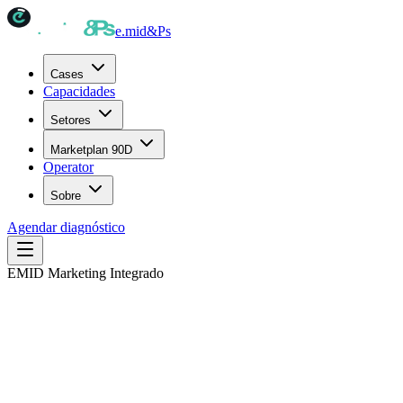
e.mid
&Ps
Cases
Capacidades
Setores
Marketplan 90D
Operator
Sobre
Agendar diagnóstico
EMID Marketing Integrado