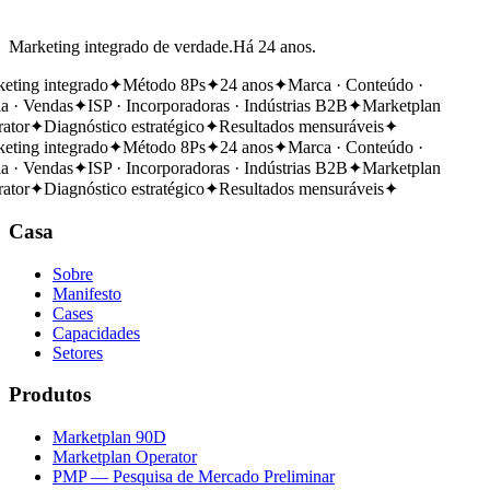
Marketing integrado de verdade.
Há 24 anos.
ing integrado
✦
Método 8Ps
✦
24 anos
✦
Marca · Conteúdo ·
 · Vendas
✦
ISP · Incorporadoras · Indústrias B2B
✦
Marketplan
tor
✦
Diagnóstico estratégico
✦
Resultados mensuráveis
✦
ing integrado
✦
Método 8Ps
✦
24 anos
✦
Marca · Conteúdo ·
 · Vendas
✦
ISP · Incorporadoras · Indústrias B2B
✦
Marketplan
tor
✦
Diagnóstico estratégico
✦
Resultados mensuráveis
✦
Casa
Sobre
Manifesto
Cases
Capacidades
Setores
Produtos
Marketplan 90D
Marketplan Operator
PMP — Pesquisa de Mercado Preliminar