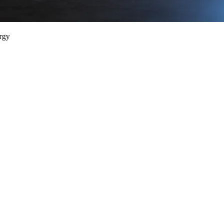
Como começamos juntos
Uma conversa estruturada, antes de
qualquer escopo.
Conversa estruturada via diagnóstico estratégico. A versão setorial
do Marketplan 90D para indústria está em estruturação.
EMID
Agendar diagnóstico