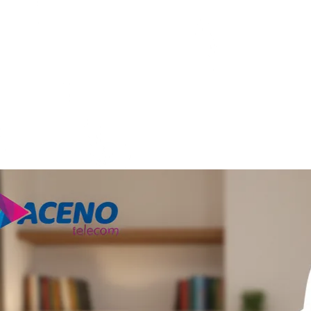
Branding e organização de canais desde 2017, do online ao offline.
Ler case
"Paramos de competir por R$ 10 a menos.
Viramos a marca que a região reconhece."
iConecta · Provedores de internet