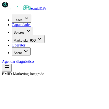
e.mid
&Ps
Cases
Capacidades
Setores
Marketplan 90D
Operator
Sobre
Agendar diagnóstico
EMID Marketing Integrado